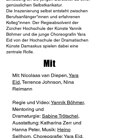
genüsslichen Selbstkarikatur.
Die Inszenierung selbst entsteht zwischen
Berufsanfänger*innen und erfahrenen
Kolleg*innen. Der Regieabsolvent der
Zürcher Hochschule der Künste Yannik
Böhmer und die junge Choreografin Yara
Eid von der Hochschule der Dramatischen
Künste Damaskus spielen dabei eine
zentrale Rolle.
Mit
Mit: Nicolaas van Diepen,
Yara
Eid
, Terrence Johnson, Nina
Reimann
Regie und Video:
Yannik Böhmer
,
Mentoring und
Dramaturgie:
Sabine Trötschel
,
Ausstattung: Katharina Zerr und
Hanna Peter, Musik:
Heino
Sellhorn
, Choreografie:
Yara Eid
,